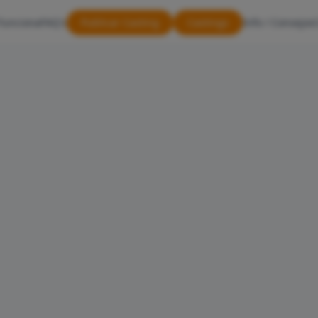
Funciona
FAQ's
Publicar Casting
Castings
Info / Consejos