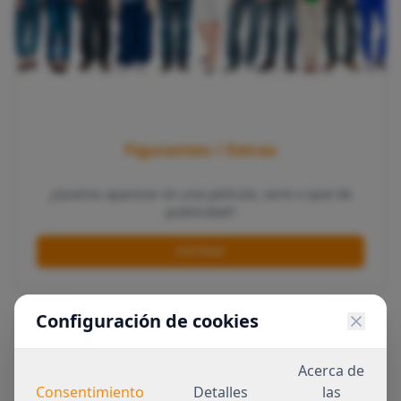
Figurantes / Extras
¿Quieres aparecer en una película, serie o spot de
publicidad?
ENTRAR
Configuración de cookies
Acerca de
Consentimiento
Detalles
las