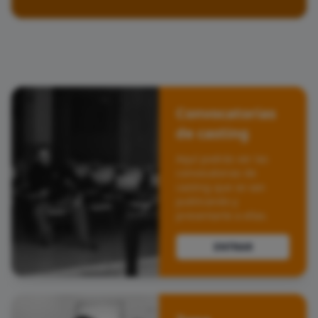
Convocatorias
de casting
Aquí podrás ver las
convocatorias de
casting que se van
publicando y
presentarte a ellas.
ENTRAR