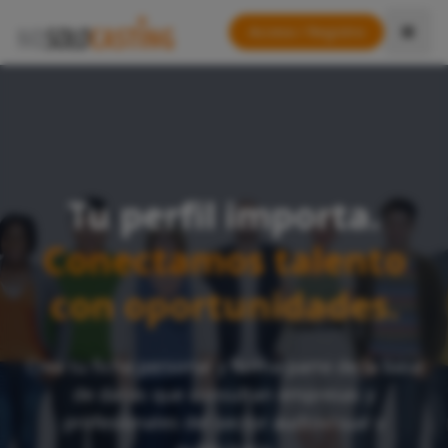
Acceso / Registro
Tu perfil importa.
Conectamos talento
con oportunidades.
Crea tu ficha personal y forma parte de la base
de datos que consultan empresas y
profesionales del sector audiovisual y