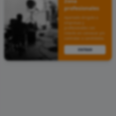
Zona
profesionales
Apartado dirigido a
empresas y
profesionales con
interés en convocar y/o
contratar a candidatos.
ENTRAR