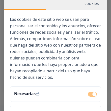
cookies
Las cookies de este sitio web se usan para
personalizar el contenido y los anuncios, ofrecer
funciones de redes sociales y analizar el tráfico.
Además, compartimos información sobre el uso
que haga del sitio web con nuestros partners de
redes sociales, publicidad y análisis web,
Sección Niños / Niñas
quienes pueden combinarla con otra
información que les haya proporcionado o que
Sección dirigida a Bebés y Niños/as menores de 14
hayan recopilado a partir del uso que haya
años.
hecho de sus servicios.
ENTRAR
Necesarias