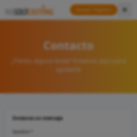
Acceso / Registro
Contacto
¿Tienes alguna duda? Estamos aquí para
ayudarte
Envíanos un mensaje
Nombre *