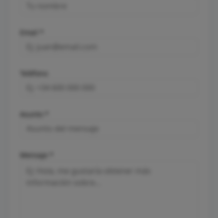
Email *
Teléfono
Asunto *
Mensaje *