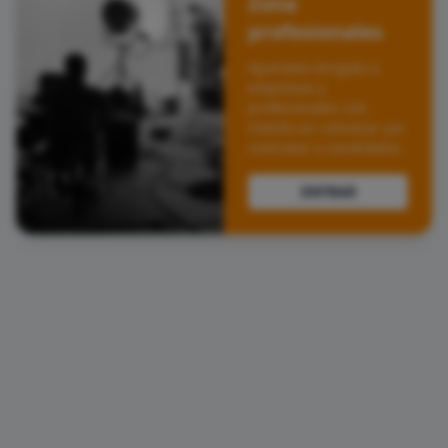
Zona
profesionales
Apartado dirigido a
empresas y
profesionales con
interés en convocar y/o
contratar a candidatos.
ENTRAR