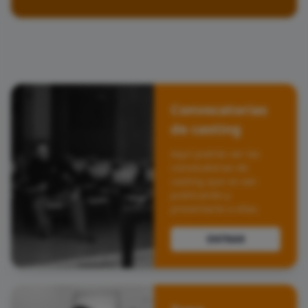
Convocatorias
de casting
Aquí podrás ver las
convocatorias de
casting que se van
publicando y
presentarte a ellas.
ENTRAR