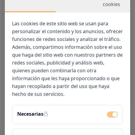
cookies
Las cookies de este sitio web se usan para
personalizar el contenido y los anuncios, ofrecer
funciones de redes sociales y analizar el tráfico.
Además, compartimos información sobre el uso
que haga del sitio web con nuestros partners de
redes sociales, publicidad y análisis web,
Sección Niños / Niñas
quienes pueden combinarla con otra
información que les haya proporcionado o que
Sección dirigida a Bebés y Niños/as menores de 14
hayan recopilado a partir del uso que haya
años.
hecho de sus servicios.
ENTRAR
Necesarias