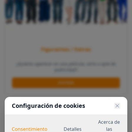
Figurantes / Extras
¿Quieres aparecer en una película, serie o spot de
publicidad?
ENTRAR
Configuración de cookies
Acerca de
Consentimiento
Detalles
las